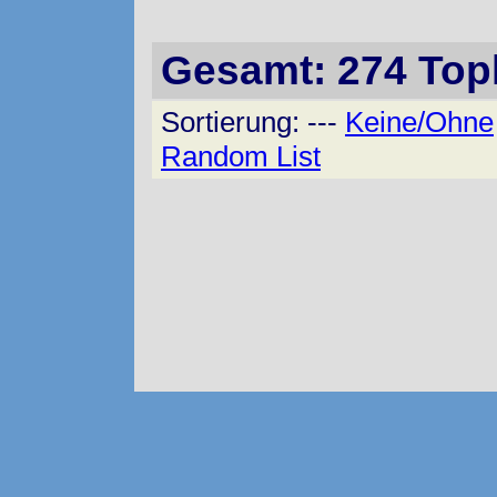
Gesamt:
274
Topl
Sortierung: ---
Keine/Ohne
Random List