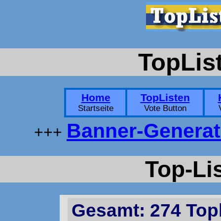
TopLis
Home
TopListen
Startseite
Vote Button
Banner-Generat
+++
Top-Lis
Gesamt:
274
Topl