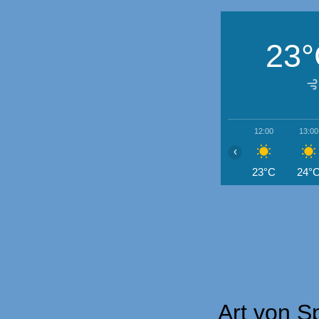
23
12:00
13:00
‹
23°C
24°
Art von S