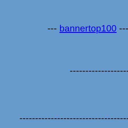
---
bannertop100
--
------------------
----------------------------------