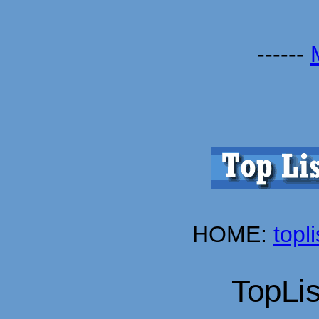
------
HOME:
topl
TopLis