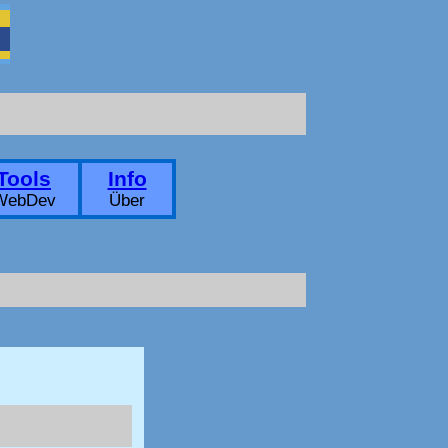
Tools
Info
WebDev
Über