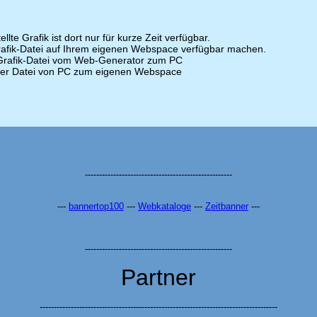
llte Grafik ist dort nur für kurze Zeit verfügbar.
rafik-Datei auf Ihrem eigenen Webspace verfügbar machen.
rafik-Datei vom Web-Generator zum PC
er Datei von PC zum eigenen Webspace
----------------------------------------------------
---
bannertop100
---
Webkataloge
---
Zeitbanner
---
----------------------------------------------------
Partner
------------------------------------------------------------------------------------