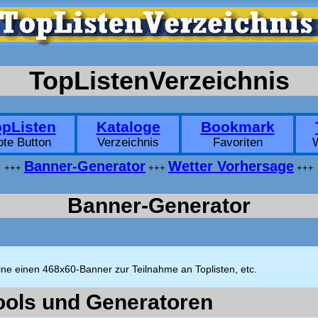
TopListenVerzeichnis
opListen
Kataloge
Bookmark
ote Button
Verzeichnis
Favoriten
Banner-Generator
Wetter Vorhersage
+++
+++
+++
Banner-Generator
line einen 468x60-Banner zur Teilnahme an Toplisten, etc.
ools und Generatoren