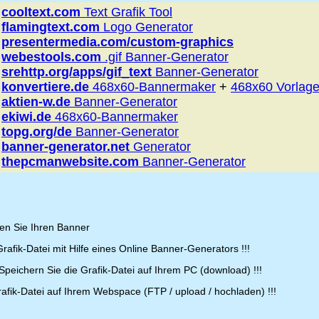
+
cooltext.com
Text Grafik Tool
+
flamingtext.com
Logo Generator
+
presentermedia.com/custom-graphics
+
webestools.com
.gif Banner-Generator
+
srehttp.org/apps/gif_text
Banner-Generator
+
konvertiere.de
468x60-Bannermaker
+
468x60 Vorlag
+
aktien-w.de
Banner-Generator
+
ekiwi.de
468x60-Bannermaker
+
topg.org/de
Banner-Generator
+
banner-generator.net
Generator
+
thepcmanwebsite.com
Banner-Generator
ten Sie Ihren Banner
Grafik-Datei mit Hilfe eines Online Banner-Generators !!!
 Speichern Sie die Grafik-Datei auf Ihrem PC (download) !!!
afik-Datei auf Ihrem Webspace (FTP / upload / hochladen) !!!