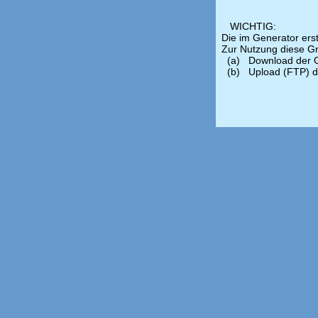
WICHTIG:
Die im Generator erste
Zur Nutzung diese G
(a) Download der G
(b) Upload (FTP) d